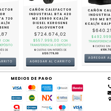
ACTOR
CAÑÓN CALEFACTOR
CAÑÓN CA
TOR
INDUSTRIAL BTA 420
INDUSTRIA
TA 720
M2 25800 KCAL/H
300 M2 B
CAL/H
DIESEL KEROSENE
KCAL/H GAL
OSENE
CALOVENTOR
$640.2
,87
$724.674,02
$492.99
00
$557.999,00
CON
CON
TRANSFERENCIA
DEPÓSITO
TRANSFERENCIA O DEPÓSITO
6
CUOTAS SIN 
$106.7
RÉS DE
6
CUOTAS SIN INTERÉS DE
8
$120.779,00
MEDIOS DE PAGO
C