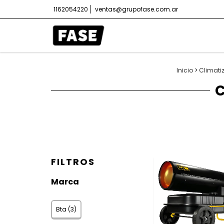
1162054220
ventas@grupofase.com.ar
Inicio
>
Climati
FILTROS
Marca
Bta (3)