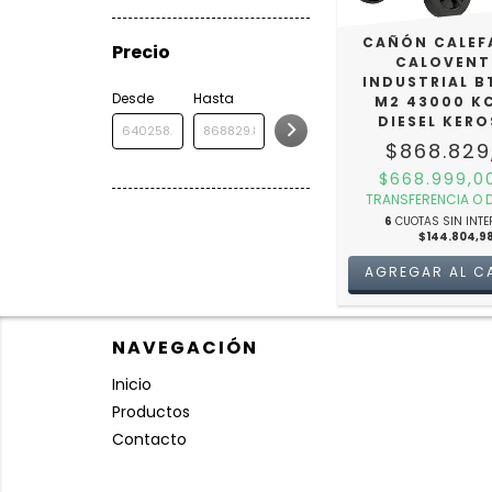
CAÑÓN CALEF
Precio
CALOVEN
INDUSTRIAL B
Desde
Hasta
M2 43000 K
DIESEL KER
$868.829
$668.999,
TRANSFERENCIA O 
6
CUOTAS SIN INTE
$144.804,9
NAVEGACIÓN
Inicio
Productos
Contacto