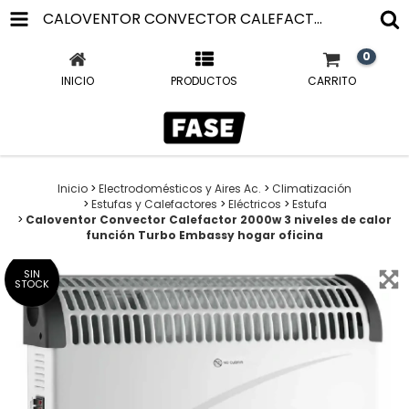
CALOVENTOR CONVECTOR CALEFACTOR 2000W 3 NIVELES DE CALOR FUNCIÓN TURBO EMBASSY HOGAR OFICINA
0
INICIO
PRODUCTOS
CARRITO
Inicio
>
Electrodomésticos y Aires Ac.
>
Climatización
>
Estufas y Calefactores
>
Eléctricos
>
Estufa
>
Caloventor Convector Calefactor 2000w 3 niveles de calor
función Turbo Embassy hogar oficina
SIN
STOCK