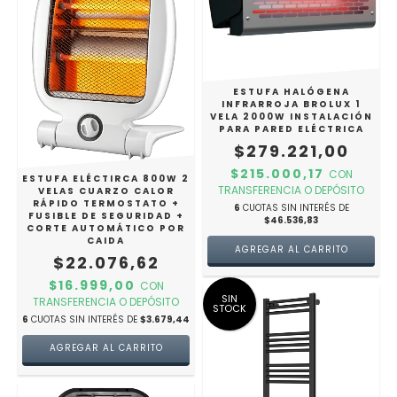
ESTUFA HALÓGENA
INFRARROJA BROLUX 1
VELA 2000W INSTALACIÓN
PARA PARED ELÉCTRICA
$279.221,00
$215.000,17
CON
ESTUFA ELÉCTIRCA 800W 2
TRANSFERENCIA O DEPÓSITO
VELAS CUARZO CALOR
RÁPIDO TERMOSTATO +
6
CUOTAS SIN INTERÉS DE
FUSIBLE DE SEGURIDAD +
$46.536,83
CORTE AUTOMÁTICO POR
CAIDA
$22.076,62
$16.999,00
CON
SIN
TRANSFERENCIA O DEPÓSITO
STOCK
6
CUOTAS SIN INTERÉS DE
$3.679,44